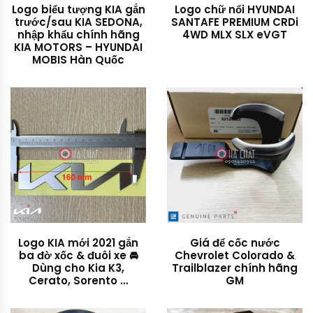
Logo biểu tượng KIA gắn
Logo chữ nổi HYUNDAI
trước/sau KIA SEDONA,
SANTAFE PREMIUM CRDi
nhập khẩu chính hãng
4WD MLX SLX eVGT
KIA MOTORS – HYUNDAI
MOBIS Hàn Quốc
Logo KIA mới 2021 gắn
Giá để cốc nước
ba đờ xốc & đuôi xe 🚘
Chevrolet Colorado &
Dùng cho Kia K3,
Trailblazer chính hãng
Cerato, Sorento …
GM