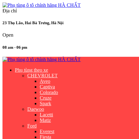
Địa chỉ
23 Thọ Lão, Hai Bà Trưng, Hà Nội
Open
08 am - 06 pm
Phụ tùng theo xe
CHEVROLET
Aveo
Captiva
Colorado
Cruze
Spark
Daewoo
Lacetti
Matiz
Ford
Everest
Fiesta