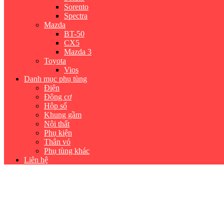
Sorento
Spectra
Mazda
BT-50
CX5
Mazda 3
Toyota
Vios
Danh mục phụ tùng
Điện
Động cơ
Hộp số
Khung gầm
Nội thất
Phụ kiện
Thân vỏ
Phụ tùng khác
Liên hệ