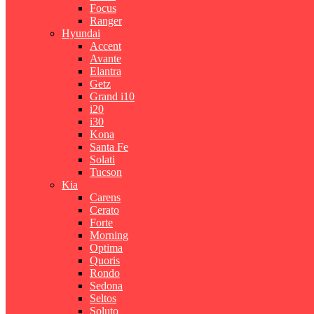
Focus
Ranger
Hyundai
Accent
Avante
Elantra
Getz
Grand i10
i20
i30
Kona
Santa Fe
Solati
Tucson
Kia
Carens
Cerato
Forte
Morning
Optima
Quoris
Rondo
Sedona
Seltos
Soluto