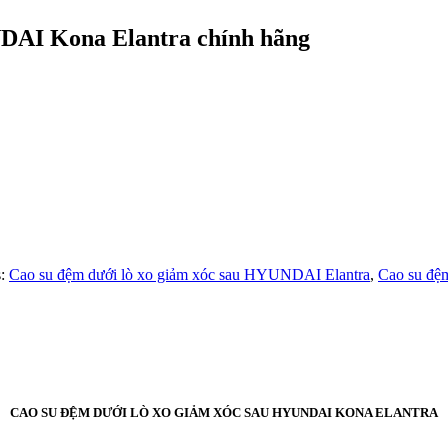
NDAI Kona Elantra chính hãng
:
Cao su đệm dưới lò xo giảm xóc sau HYUNDAI Elantra
,
Cao su đệ
CAO SU ĐỆM DƯỚI LÒ XO GIẢM XÓC SAU HYUNDAI KONA ELANTRA