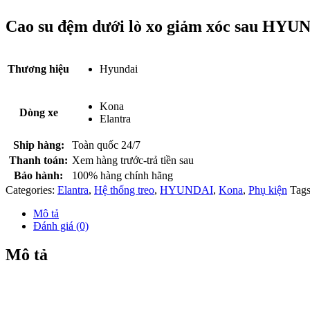
Cao su đệm dưới lò xo giảm xóc sau HYU
Thương hiệu
Hyundai
Kona
Dòng xe
Elantra
Ship hàng:
Toàn quốc 24/7
Thanh toán:
Xem hàng trước-trả tiền sau
Bảo hành:
100% hàng chính hãng
Categories:
Elantra
,
Hệ thống treo
,
HYUNDAI
,
Kona
,
Phụ kiện
Tags
Mô tả
Đánh giá (0)
Mô tả