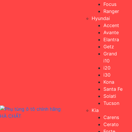
Focus
Ranger
Hyundai
Accent
Avante
Elantra
Getz
Grand
i10
i20
i30
Kona
Santa Fe
Solati
Tucson
Kia
Carens
Cerato
Forte