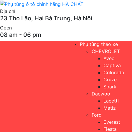
Địa chỉ
23 Thọ Lão, Hai Bà Trưng, Hà Nội
Open
08 am - 06 pm
Phụ tùng theo xe
CHEVROLET
Aveo
Captiva
Colorado
Cruze
Spark
Daewoo
Lacetti
Matiz
Ford
Everest
Fiesta