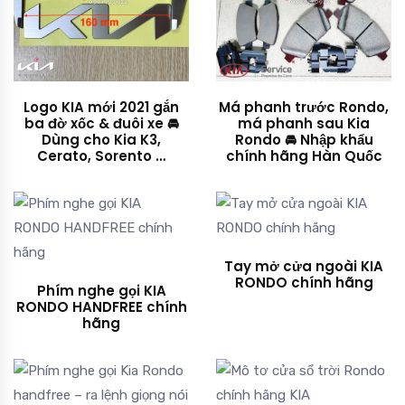
Logo KIA mới 2021 gắn
Má phanh trước Rondo,
ba đờ xốc & đuôi xe 🚘
má phanh sau Kia
Dùng cho Kia K3,
Rondo 🚘 Nhập khẩu
Cerato, Sorento …
chính hãng Hàn Quốc
Tay mở cửa ngoài KIA
RONDO chính hãng
Phím nghe gọi KIA
RONDO HANDFREE chính
hãng