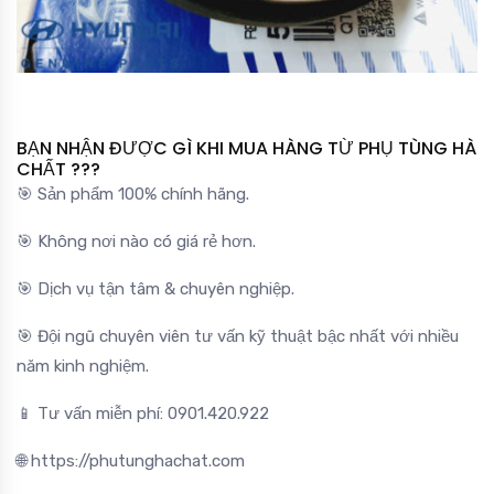
BẠN NHẬN ĐƯỢC GÌ KHI MUA HÀNG TỪ PHỤ TÙNG HÀ
CHẤT ???
🎯 Sản phẩm 100% chính hãng.
🎯 Không nơi nào có giá rẻ hơn.
🎯 Dịch vụ tận tâm & chuyên nghiệp.
🎯 Đội ngũ chuyên viên tư vấn kỹ thuật bậc nhất với nhiều
năm kinh nghiệm.
📱 Tư vấn miễn phí: 0901.420.922
🌐 https://phutunghachat.com