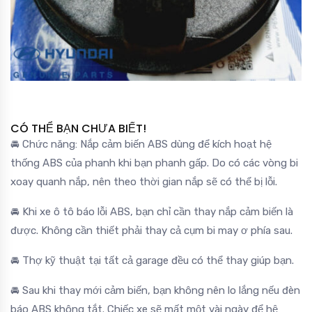
CÓ THỂ BẠN CHƯA BIẾT!
🚘 Chức năng: Nắp cảm biến ABS dùng để kích hoạt hệ
thống ABS của phanh khi bạn phanh gấp. Do có các vòng bi
xoay quanh nắp, nên theo thời gian nắp sẽ có thể bị lỗi.
🚘 Khi xe ô tô báo lỗi ABS, bạn chỉ cần thay nắp cảm biến là
được. Không cần thiết phải thay cả cụm bi may ơ phía sau.
🚘 Thợ kỹ thuật tại tất cả garage đều có thể thay giúp bạn.
🚘 Sau khi thay mới cảm biến, bạn không nên lo lắng nếu đèn
báo ABS không tắt. Chiếc xe sẽ mất một vài ngày để hệ