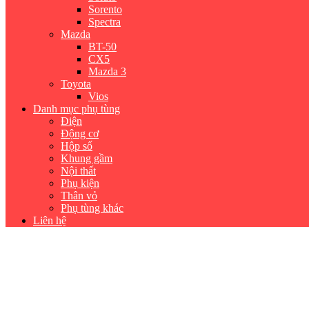
Sorento
Spectra
Mazda
BT-50
CX5
Mazda 3
Toyota
Vios
Danh mục phụ tùng
Điện
Động cơ
Hộp số
Khung gầm
Nội thất
Phụ kiện
Thân vỏ
Phụ tùng khác
Liên hệ