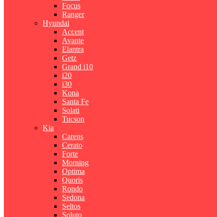
Focus
Ranger
Hyundai
Accent
Avante
Elantra
Getz
Grand i10
i20
i30
Kona
Santa Fe
Solati
Tucson
Kia
Carens
Cerato
Forte
Morning
Optima
Quoris
Rondo
Sedona
Seltos
Soluto