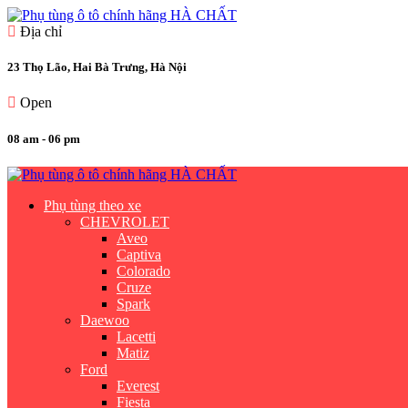
Địa chỉ
23 Thọ Lão, Hai Bà Trưng, Hà Nội
Open
08 am - 06 pm
Phụ tùng theo xe
CHEVROLET
Aveo
Captiva
Colorado
Cruze
Spark
Daewoo
Lacetti
Matiz
Ford
Everest
Fiesta