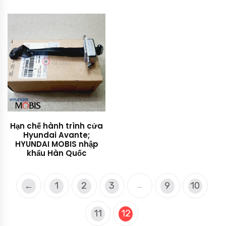
Hạn chế hành trình cửa
Hyundai Avante;
HYUNDAI MOBIS nhập
khẩu Hàn Quốc
←
1
2
3
9
10
…
11
12