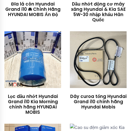
Đĩa lá côn Hyundai
Dầu nhớt động cơ máy
Grand i10 🚘 Chính Hãng
xăng Hyundai & Kia SAE
HYUNDAI MOBIS Ấn Độ
5W-30 nhập khẩu Hàn
Quốc
Lọc dầu nhớt Hyundai
Dây curoa tổng Hyundai
Grand i10 Kia Morning
Grand i10 chính hãng
chính hãng HYUNDAI
Hyundai Mobis
MOBIS