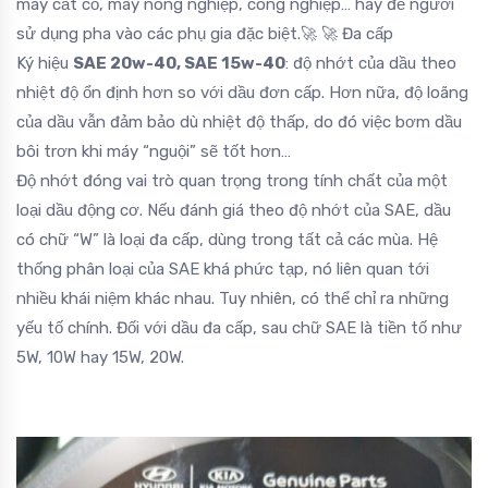
máy cắt cỏ, máy nông nghiệp, công nghiệp… hay để người
sử dụng pha vào các phụ gia đặc biệt.🚀 🚀 Đa cấp
Ký hiệu
SAE 20w-40, SAE 15w-40
: độ nhớt của dầu theo
nhiệt độ ổn định hơn so với dầu đơn cấp. Hơn nữa, độ loãng
của dầu vẫn đảm bảo dù nhiệt độ thấp, do đó việc bơm dầu
bôi trơn khi máy “nguội” sẽ tốt hơn…
Độ nhớt đóng vai trò quan trọng trong tính chất của một
loại dầu động cơ. Nếu đánh giá theo độ nhớt của SAE, dầu
có chữ “W” là loại đa cấp, dùng trong tất cả các mùa. Hệ
thống phân loại của SAE khá phức tạp, nó liên quan tới
nhiều khái niệm khác nhau. Tuy nhiên, có thể chỉ ra những
yếu tố chính. Đối với dầu đa cấp, sau chữ SAE là tiền tố như
5W, 10W hay 15W, 20W.