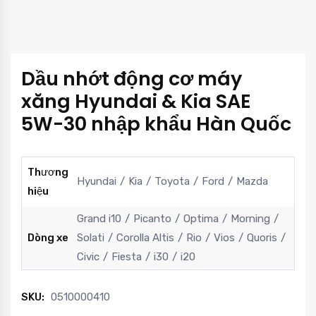
Dầu nhớt động cơ máy
xăng Hyundai & Kia SAE
5W-30 nhập khẩu Hàn Quốc
Thương
Hyundai
Kia
Toyota
Ford
Mazda
hiệu
Grand i10
Picanto
Optima
Morning
Dòng xe
Solati
Corolla Altis
Rio
Vios
Quoris
Civic
Fiesta
i30
i20
SKU:
0510000410