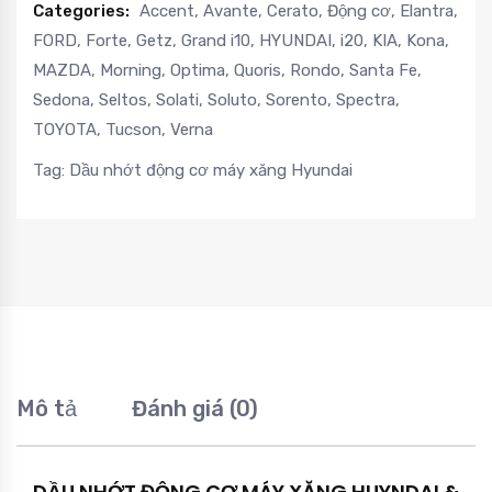
Categories:
Accent
,
Avante
,
Cerato
,
Động cơ
,
Elantra
,
FORD
,
Forte
,
Getz
,
Grand i10
,
HYUNDAI
,
i20
,
KIA
,
Kona
,
MAZDA
,
Morning
,
Optima
,
Quoris
,
Rondo
,
Santa Fe
,
Sedona
,
Seltos
,
Solati
,
Soluto
,
Sorento
,
Spectra
,
TOYOTA
,
Tucson
,
Verna
Tag:
Dầu nhớt động cơ máy xăng Hyundai
Mô tả
Đánh giá (0)
DẦU NHỚT ĐỘNG CƠ MÁY XĂNG HUYNDAI &