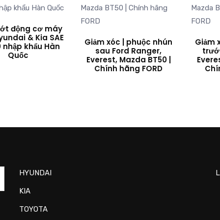
hớt động cơ máy
yundai & Kia SAE
Giảm xóc | phuộc nhún
Giảm 
 nhập khẩu Hàn
sau Ford Ranger,
trướ
Quốc
Everest, Mazda BT50 |
Evere
Chính hãng FORD
Chí
HYUNDAI
L
KIA
TOYOTA