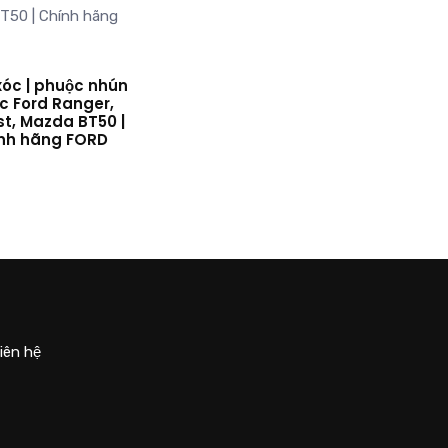
xóc | phuộc nhún
c Ford Ranger,
st, Mazda BT50 |
nh hãng FORD
iên hệ