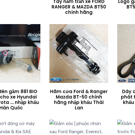
Tay nắm trần xe FORD
Logo g
RANGER & MAZDA BT50
BT5
chính hãng
đèn gầm 881 BIO
Hãm cửa Ford & Ranger
Dây 
 cho xe Hyundai
Mazda BT-50 chính
phát
yota … nhập khẩu
hãng nhập khẩu Thái
khẩu
Hàn Quốc
Lan