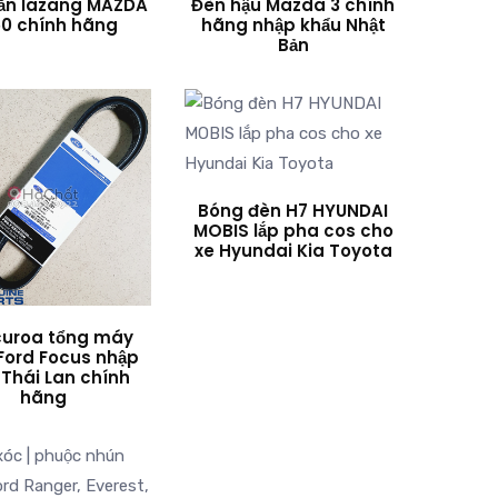
ắn lazang MAZDA
Đèn hậu Mazda 3 chính
0 chính hãng
hãng nhập khẩu Nhật
Bản
Bóng đèn H7 HYUNDAI
MOBIS lắp pha cos cho
xe Hyundai Kia Toyota
curoa tổng máy
 Ford Focus nhập
 Thái Lan chính
hãng