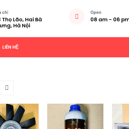
a chỉ
Open
 Thọ Lão, Hai Bà
08 am - 06 p
ưng, Hà Nội
LIÊN HỆ