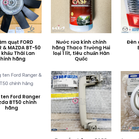
tâm quạt FORD
Nước rửa kính chính
Đèn 
 & MAZDA BT-50
hãng Thaco Trường Hải
 khẩu Thái Lan
loại 1 lít, tiêu chuẩn Hàn
chính hãng
Quốc
 ten Ford Ranger
zda BT50 chính
hãng