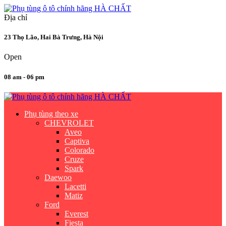
Địa chỉ
23 Thọ Lão, Hai Bà Trưng, Hà Nội
Open
08 am - 06 pm
Phụ tùng theo xe
CHEVROLET
Aveo
Captiva
Colorado
Cruze
Spark
Daewoo
Lacetti
Matiz
Ford
Everest
Fiesta