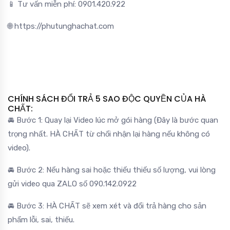
📱 Tư vấn miễn phí: 0901.420.922
🌐 https://phutunghachat.com
CHÍNH SÁCH ĐỔI TRẢ 5 SAO ĐỘC QUYỀN CỦA HÀ
CHẤT:
🚘 Bước 1: Quay lại Video lúc mở gói hàng (Đây là bước quan
trọng nhất. HÀ CHẤT từ chối nhận lại hàng nếu không có
video).
🚘 Bước 2: Nếu hàng sai hoặc thiếu thiếu số lượng, vui lòng
gửi video qua ZALO số 090.142.0922
🚘 Bước 3: HÀ CHẤT sẽ xem xét và đổi trả hàng cho sản
phẩm lỗi, sai, thiếu.