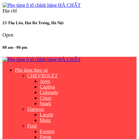
Địa chỉ
23 Thọ Lão, Hai Bà Trưng, Hà Nội
Open
08 am - 06 pm
Phụ tùng theo xe
CHEVROLET
Aveo
Captiva
Colorado
Cruze
Spark
Daewoo
Lacetti
Matiz
Ford
Everest
Fiesta