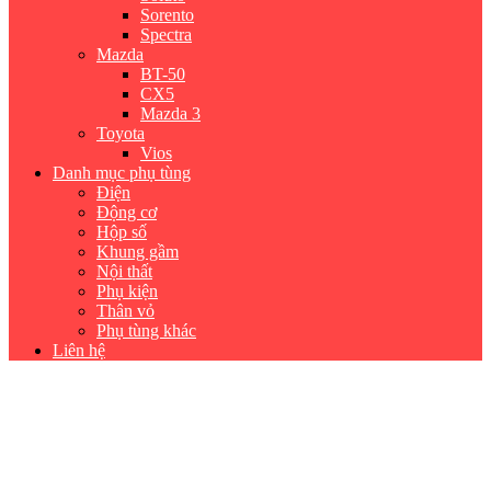
Sorento
Spectra
Mazda
BT-50
CX5
Mazda 3
Toyota
Vios
Danh mục phụ tùng
Điện
Động cơ
Hộp số
Khung gầm
Nội thất
Phụ kiện
Thân vỏ
Phụ tùng khác
Liên hệ