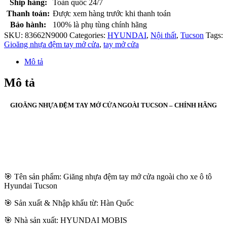
Ship hàng:
Toàn quốc 24/7
Thanh toán:
Được xem hàng trước khi thanh toán
Bảo hành:
100% là phụ tùng chính hãng
SKU:
83662N9000
Categories:
HYUNDAI
,
Nội thất
,
Tucson
Tags:
Gioăng nhựa đệm tay mở cửa
,
tay mở cửa
Mô tả
Mô tả
GIOĂNG NHỰA ĐỆM TAY MỞ CỬA NGOÀI TUCSON – CHÍNH HÃNG
🎯 Tên sản phẩm: Giăng nhựa đệm tay mở cửa ngoài cho xe ô tô
Hyundai Tucson
🎯 Sản xuất & Nhập khẩu từ: Hàn Quốc
🎯 Nhà sản xuất: HYUNDAI MOBIS