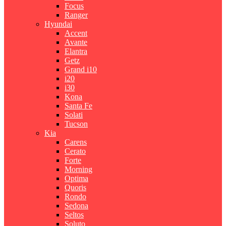
Focus
Ranger
Hyundai
Accent
Avante
Elantra
Getz
Grand i10
i20
i30
Kona
Santa Fe
Solati
Tucson
Kia
Carens
Cerato
Forte
Morning
Optima
Quoris
Rondo
Sedona
Seltos
Soluto