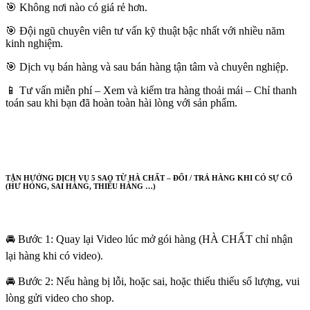
🎯 Không nơi nào có giá rẻ hơn.
🎯 Đội ngũ chuyên viên tư vấn kỹ thuật bậc nhất với nhiều năm
kinh nghiệm.
🎯 Dịch vụ bán hàng và sau bán hàng tận tâm và chuyên nghiệp.
📱 Tư vấn miễn phí – Xem và kiểm tra hàng thoải mái – Chỉ thanh
toán sau khi bạn đã hoàn toàn hài lòng với sản phẩm.
TẬN HƯỞNG DỊCH VỤ 5 SAO TỪ HÀ CHẤT – ĐỔI / TRẢ HÀNG KHI CÓ SỰ CỐ
(HƯ HỎNG, SAI HÀNG, THIẾU HÀNG …)
🚘 Bước 1: Quay lại Video lúc mở gói hàng (HÀ CHẤT chỉ nhận
lại hàng khi có video).
🚘 Bước 2: Nếu hàng bị lỗi, hoặc sai, hoặc thiếu thiếu số lượng, vui
lòng gửi video cho shop.