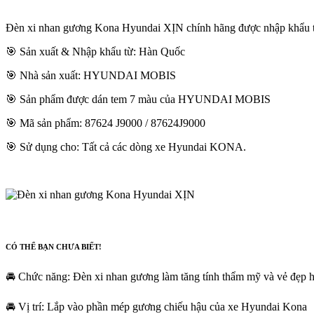
Đèn xi nhan gương Kona Hyundai XỊN chính hãng được nhập khẩu từ 
🎯 Sản xuất & Nhập khẩu từ: Hàn Quốc
🎯 Nhà sản xuất: HYUNDAI MOBIS
🎯 Sản phẩm được dán tem 7 màu của HYUNDAI MOBIS
🎯 Mã sản phẩm: 87624 J9000 / 87624J9000
🎯 Sử dụng cho: Tất cả các dòng xe Hyundai KONA.
CÓ THỂ BẠN CHƯA BIẾT!
🚘 Chức năng: Đèn xi nhan gương làm tăng tính thẩm mỹ và vẻ đẹp hi
🚘 Vị trí: Lắp vào phần mép gương chiếu hậu của xe Hyundai Kona