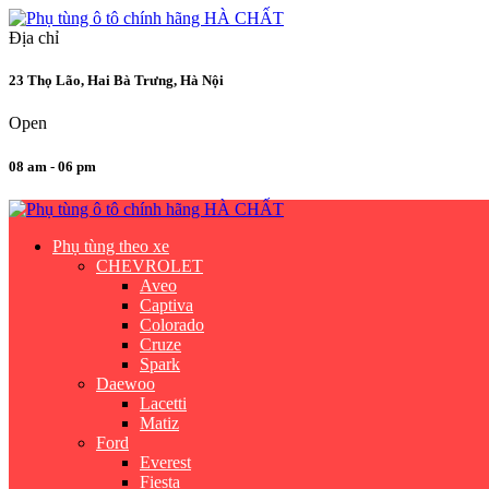
Địa chỉ
23 Thọ Lão, Hai Bà Trưng, Hà Nội
Open
08 am - 06 pm
Phụ tùng theo xe
CHEVROLET
Aveo
Captiva
Colorado
Cruze
Spark
Daewoo
Lacetti
Matiz
Ford
Everest
Fiesta