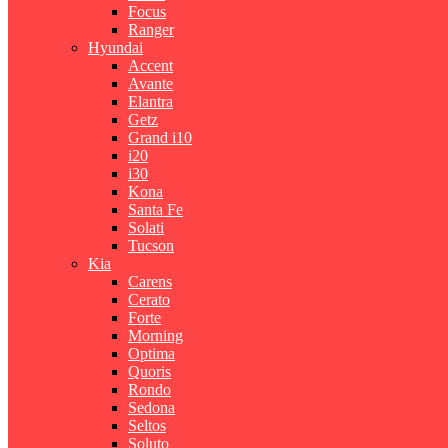
Focus
Ranger
Hyundai
Accent
Avante
Elantra
Getz
Grand i10
i20
i30
Kona
Santa Fe
Solati
Tucson
Kia
Carens
Cerato
Forte
Morning
Optima
Quoris
Rondo
Sedona
Seltos
Soluto