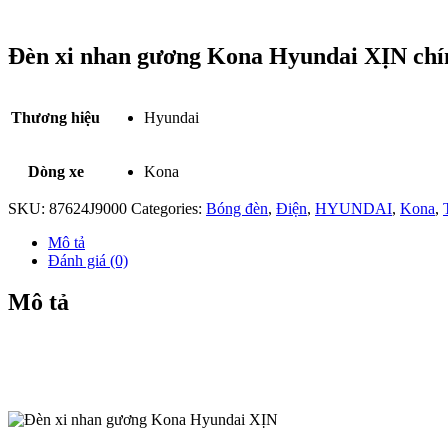
Đèn xi nhan gương Kona Hyundai XỊN 
Thương hiệu
Hyundai
Dòng xe
Kona
SKU:
87624J9000
Categories:
Bóng đèn
,
Điện
,
HYUNDAI
,
Kona
,
Mô tả
Đánh giá (0)
Mô tả