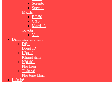
Sorento
Spectra
Mazda
BT-50
CX5
Mazda 3
Toyota
Vios
Danh mục phụ tùng
Điện
Động cơ
Hộp số
Khung gầm
Nội thất
Phụ kiện
Thân vỏ
Phụ tùng khác
Liên hệ