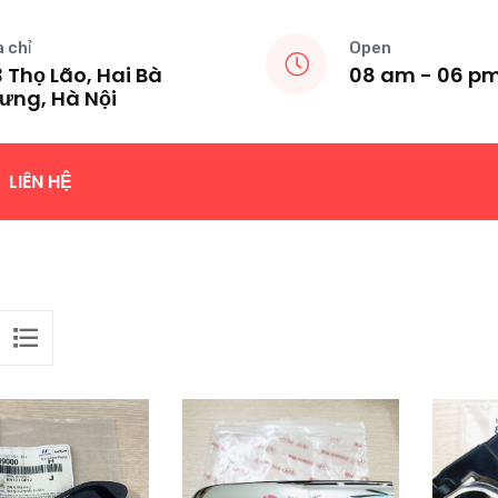
a chỉ
Open
 Thọ Lão, Hai Bà
08 am - 06 p
ưng, Hà Nội
LIÊN HỆ