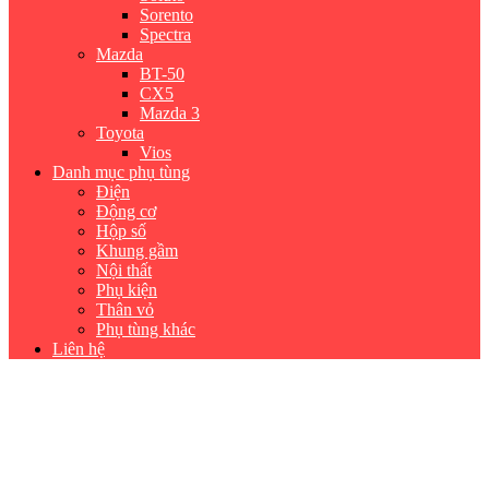
Sorento
Spectra
Mazda
BT-50
CX5
Mazda 3
Toyota
Vios
Danh mục phụ tùng
Điện
Động cơ
Hộp số
Khung gầm
Nội thất
Phụ kiện
Thân vỏ
Phụ tùng khác
Liên hệ