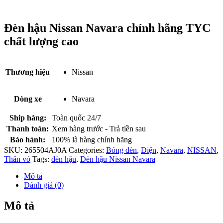
Đèn hậu Nissan Navara chính hãng TYC
chất lượng cao
Thương hiệu
Nissan
Dòng xe
Navara
Ship hàng:
Toàn quốc 24/7
Thanh toán:
Xem hàng trước - Trả tiền sau
Bảo hành:
100% là hàng chính hãng
SKU:
265504AJ0A
Categories:
Bóng đèn
,
Điện
,
Navara
,
NISSAN
,
Thân vỏ
Tags:
đèn hậu
,
Đèn hậu Nissan Navara
Mô tả
Đánh giá (0)
Mô tả