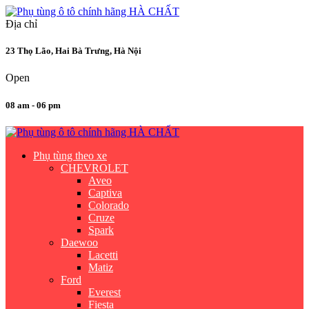
Địa chỉ
23 Thọ Lão, Hai Bà Trưng, Hà Nội
Open
08 am - 06 pm
Phụ tùng theo xe
CHEVROLET
Aveo
Captiva
Colorado
Cruze
Spark
Daewoo
Lacetti
Matiz
Ford
Everest
Fiesta