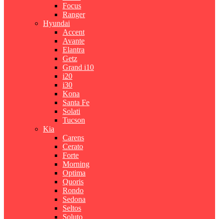
Focus
Ranger
Hyundai
Accent
Avante
Elantra
Getz
Grand i10
i20
i30
Kona
Santa Fe
Solati
Tucson
Kia
Carens
Cerato
Forte
Morning
Optima
Quoris
Rondo
Sedona
Seltos
Soluto