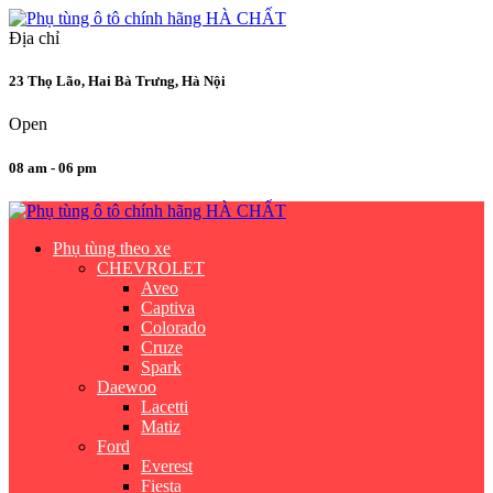
Địa chỉ
23 Thọ Lão, Hai Bà Trưng, Hà Nội
Open
08 am - 06 pm
Phụ tùng theo xe
CHEVROLET
Aveo
Captiva
Colorado
Cruze
Spark
Daewoo
Lacetti
Matiz
Ford
Everest
Fiesta