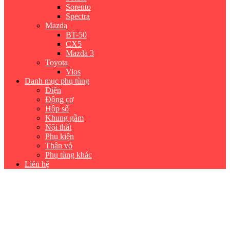
Sorento
Spectra
Mazda
BT-50
CX5
Mazda 3
Toyota
Vios
Danh mục phụ tùng
Điện
Động cơ
Hộp số
Khung gầm
Nội thất
Phụ kiện
Thân vỏ
Phụ tùng khác
Liên hệ