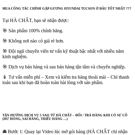
MUA CÔNG TẮC CHỈNH GẬP GƯƠNG HYUNDAI TUCSON Ở ĐÂU TỐT NHẤT ???
Tại HÀ CHẤT, bạn sẽ nhận được:
🎯 Sản phẩm 100% chính hãng.
🎯 Không nơi nào có giá rẻ hơn.
🎯 Đội ngũ chuyên viên tư vấn kỹ thuật bậc nhất với nhiều năm
kinh nghiệm.
🎯 Dịch vụ bán hàng và sau bán hàng tận tâm và chuyên nghiệp.
📱 Tư vấn miễn phí – Xem và kiểm tra hàng thoải mái – Chỉ thanh
toán sau khi bạn đã hoàn toàn hài lòng với sản phẩm.
TẬN HƯỞNG DỊCH VỤ 5 SAO TỪ HÀ CHẤT – ĐỔI / TRẢ HÀNG KHI CÓ SỰ CỐ
(HƯ HỎNG, SAI HÀNG, THIẾU HÀNG …)
🚘 Bước 1: Quay lại Video lúc mở gói hàng (HÀ CHẤT chỉ nhận