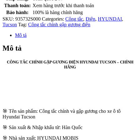
Thanh toán:
Xem hàng trước khi thanh toán
Bảo hành:
100% là hàng chính hãng
SKU:
935732S000
Categories:
Công tắc
,
Điện
,
HYUNDAI
,
Tucson
Tag:
Công tắc chỉnh gập gương điện
Mô tả
Mô tả
CÔNG TẮC CHỈNH GẬP GƯƠNG ĐIỆN HYUNDAI TUCSON – CHÍNH
HÃNG
🎯 Tên sản phẩm: Công tắc chỉnh và gập gương cho xe ô tô
Hyundai Tucson
🎯 Sản xuất & Nhập khẩu từ: Hàn Quốc
🎯 Nhà sản xuất: HYUNDAI MOBIS