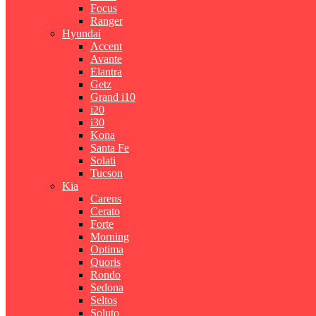
Focus
Ranger
Hyundai
Accent
Avante
Elantra
Getz
Grand i10
i20
i30
Kona
Santa Fe
Solati
Tucson
Kia
Carens
Cerato
Forte
Morning
Optima
Quoris
Rondo
Sedona
Seltos
Soluto