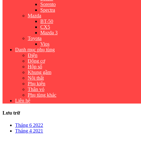
Sorento
Spectra
Mazda
BT-50
CX5
Mazda 3
Toyota
Vios
Danh mục phụ tùng
Điện
Động cơ
Hộp số
Khung gầm
Nội thất
Phụ kiện
Thân vỏ
Phụ tùng khác
Liên hệ
Lưu trữ
Tháng 6 2022
Tháng 4 2021