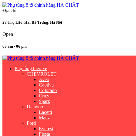
Địa chỉ
23 Thọ Lão, Hai Bà Trưng, Hà Nội
Open
08 am - 06 pm
Phụ tùng theo xe
CHEVROLET
Aveo
Captiva
Colorado
Cruze
Spark
Daewoo
Lacetti
Matiz
Ford
Everest
Fiesta