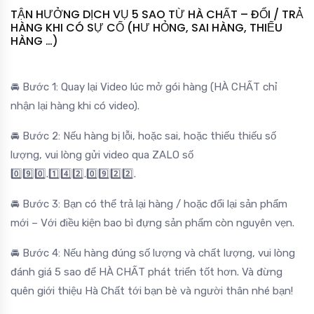
TẬN HƯỞNG DỊCH VỤ 5 SAO TỪ HÀ CHẤT – ĐỔI / TRẢ
HÀNG KHI CÓ SỰ CỐ (HƯ HỎNG, SAI HÀNG, THIẾU
HÀNG …)
🚘 Bước 1: Quay lại Video lúc mở gói hàng (HÀ CHẤT chỉ
nhận lại hàng khi có video).
🚘 Bước 2: Nếu hàng bị lỗi, hoặc sai, hoặc thiếu thiếu số
lượng, vui lòng gửi video qua ZALO số
0️⃣9️⃣0️⃣.1️⃣4️⃣2️⃣.0️⃣9️⃣2️⃣2️⃣.
🚘 Bước 3: Bạn có thể trả lại hàng / hoặc đổi lại sản phẩm
mới – Với điều kiện bao bì đựng sản phẩm còn nguyên vẹn.
🚘 Bước 4: Nếu hàng đúng số lượng và chất lượng, vui lòng
đánh giá 5 sao để HÀ CHẤT phát triển tốt hơn. Và đừng
quên giới thiệu Hà Chất tới bạn bè và người thân nhé bạn!