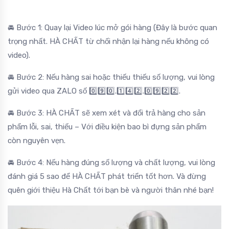
🚘 Bước 1: Quay lại Video lúc mở gói hàng (Đây là bước quan
trọng nhất. HÀ CHẤT từ chối nhận lại hàng nếu không có
video).
🚘 Bước 2: Nếu hàng sai hoặc thiếu thiếu số lượng, vui lòng
gửi video qua ZALO số 0️⃣9️⃣0️⃣.1️⃣4️⃣2️⃣.0️⃣9️⃣2️⃣2️⃣.
🚘 Bước 3: HÀ CHẤT sẽ xem xét và đổi trả hàng cho sản
phẩm lỗi, sai, thiếu – Với điều kiện bao bì đựng sản phẩm
còn nguyên vẹn.
🚘 Bước 4: Nếu hàng đúng số lượng và chất lượng, vui lòng
đánh giá 5 sao để HÀ CHẤT phát triển tốt hơn. Và đừng
quên giới thiệu Hà Chất tới bạn bè và người thân nhé bạn!