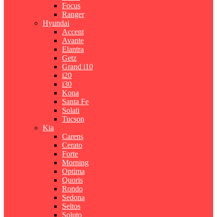
Focus
Ranger
Hyundai
Accent
Avante
Elantra
Getz
Grand i10
i20
i30
Kona
Santa Fe
Solati
Tucson
Kia
Carens
Cerato
Forte
Morning
Optima
Quoris
Rondo
Sedona
Seltos
Soluto