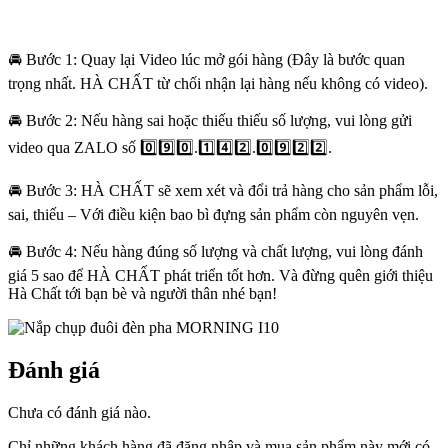
🚘 Bước 1: Quay lại Video lúc mở gói hàng (Đây là bước quan
trọng nhất. HÀ CHẤT từ chối nhận lại hàng nếu không có video).
🚘 Bước 2: Nếu hàng sai hoặc thiếu thiếu số lượng, vui lòng gửi
video qua ZALO số 0️⃣9️⃣0️⃣.1️⃣4️⃣2️⃣.0️⃣9️⃣2️⃣2️⃣.
🚘 Bước 3: HÀ CHẤT sẽ xem xét và đổi trả hàng cho sản phẩm lỗi,
sai, thiếu – Với điều kiện bao bì đựng sản phẩm còn nguyên vẹn.
🚘 Bước 4: Nếu hàng đúng số lượng và chất lượng, vui lòng đánh
giá 5 sao để HÀ CHẤT phát triển tốt hơn. Và đừng quên giới thiệu
Hà Chất tới bạn bè và người thân nhé bạn!
Đánh giá
Chưa có đánh giá nào.
Chỉ những khách hàng đã đăng nhập và mua sản phẩm này mới có