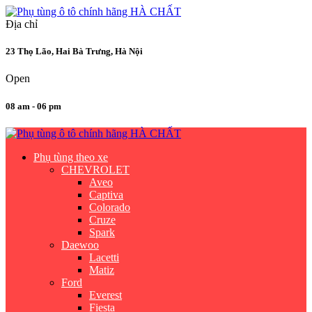
Địa chỉ
23 Thọ Lão, Hai Bà Trưng, Hà Nội
Open
08 am - 06 pm
Phụ tùng theo xe
CHEVROLET
Aveo
Captiva
Colorado
Cruze
Spark
Daewoo
Lacetti
Matiz
Ford
Everest
Fiesta