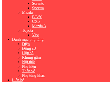
Sorento
Spectra
Mazda
BT-50
CX5
Mazda 3
Toyota
Vios
Danh mục phụ tùng
Điện
Động cơ
Hộp số
Khung gầm
Nội thất
Phụ kiện
Thân vỏ
Phụ tùng khác
Liên hệ