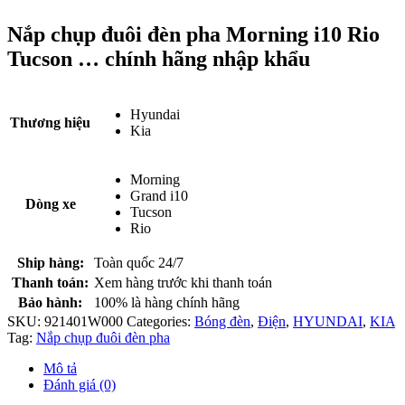
Nắp chụp đuôi đèn pha Morning i10 Rio
Tucson … chính hãng nhập khẩu
Hyundai
Thương hiệu
Kia
Morning
Grand i10
Dòng xe
Tucson
Rio
Ship hàng:
Toàn quốc 24/7
Thanh toán:
Xem hàng trước khi thanh toán
Bảo hành:
100% là hàng chính hãng
SKU:
921401W000
Categories:
Bóng đèn
,
Điện
,
HYUNDAI
,
KIA
Tag:
Nắp chụp đuôi đèn pha
Mô tả
Đánh giá (0)