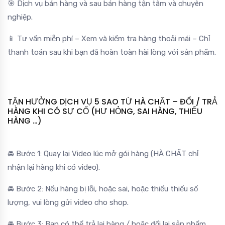
🎯 Dịch vụ bán hàng và sau bán hàng tận tâm và chuyên
nghiệp.
📱 Tư vấn miễn phí – Xem và kiểm tra hàng thoải mái – Chỉ
thanh toán sau khi bạn đã hoàn toàn hài lòng với sản phẩm.
TẬN HƯỞNG DỊCH VỤ 5 SAO TỪ HÀ CHẤT – ĐỔI / TRẢ
HÀNG KHI CÓ SỰ CỐ (HƯ HỎNG, SAI HÀNG, THIẾU
HÀNG …)
🚘 Bước 1: Quay lại Video lúc mở gói hàng (HÀ CHẤT chỉ
nhận lại hàng khi có video).
🚘 Bước 2: Nếu hàng bị lỗi, hoặc sai, hoặc thiếu thiếu số
lượng, vui lòng gửi video cho shop.
🚘 Bước 3: Bạn có thể trả lại hàng / hoặc đổi lại sản phẩm