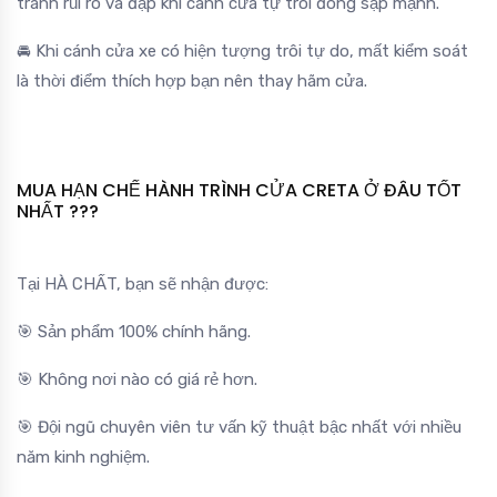
tránh rủi ro va đập khi cánh cửa tự trôi đóng sập mạnh.
🚘 Khi cánh cửa xe có hiện tượng trôi tự do, mất kiểm soát
là thời điểm thích hợp bạn nên thay hãm cửa.
MUA HẠN CHẾ HÀNH TRÌNH CỬA CRETA Ở ĐÂU TỐT
NHẤT ???
Tại HÀ CHẤT, bạn sẽ nhận được:
🎯 Sản phẩm 100% chính hãng.
🎯 Không nơi nào có giá rẻ hơn.
🎯 Đội ngũ chuyên viên tư vấn kỹ thuật bậc nhất với nhiều
năm kinh nghiệm.