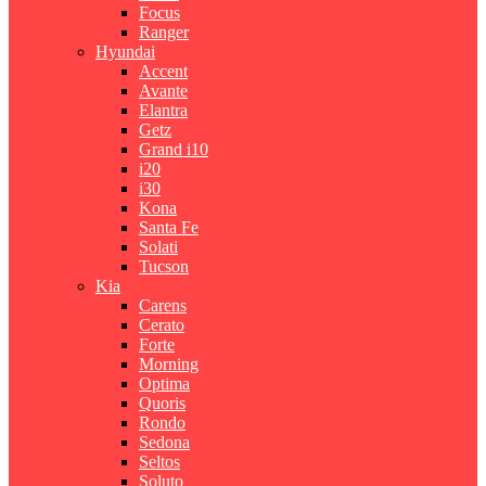
Focus
Ranger
Hyundai
Accent
Avante
Elantra
Getz
Grand i10
i20
i30
Kona
Santa Fe
Solati
Tucson
Kia
Carens
Cerato
Forte
Morning
Optima
Quoris
Rondo
Sedona
Seltos
Soluto