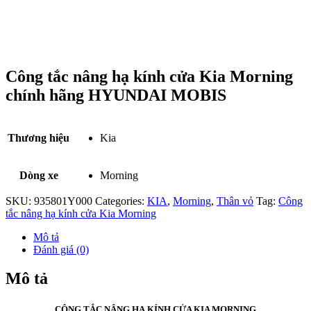
Công tắc nâng hạ kính cửa Kia Morning
chính hãng HYUNDAI MOBIS
Thương hiệu
Kia
Dòng xe
Morning
SKU:
935801Y000
Categories:
KIA
,
Morning
,
Thân vỏ
Tag:
Công
tắc nâng hạ kính cửa Kia Morning
Mô tả
Đánh giá (0)
Mô tả
CÔNG TẮC NÂNG HẠ KÍNH CỬA KIA MORNING