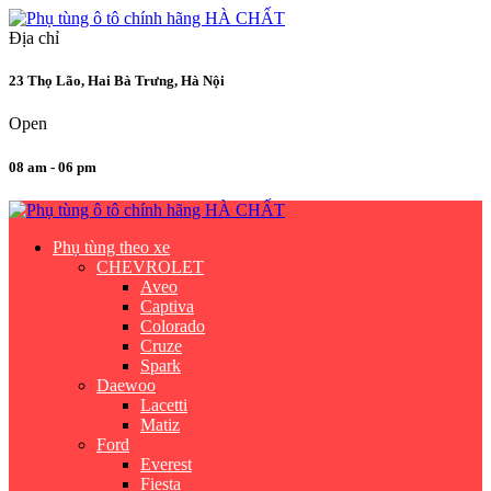
Địa chỉ
23 Thọ Lão, Hai Bà Trưng, Hà Nội
Open
08 am - 06 pm
Phụ tùng theo xe
CHEVROLET
Aveo
Captiva
Colorado
Cruze
Spark
Daewoo
Lacetti
Matiz
Ford
Everest
Fiesta