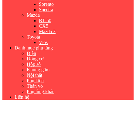
Sorento
Spectra
Mazda
BT-50
CX5
Mazda 3
Toyota
Vios
Danh mục phụ tùng
Điện
Động cơ
Hộp số
Khung gầm
Nội thất
Phụ kiện
Thân vỏ
Phụ tùng khác
Liên hệ