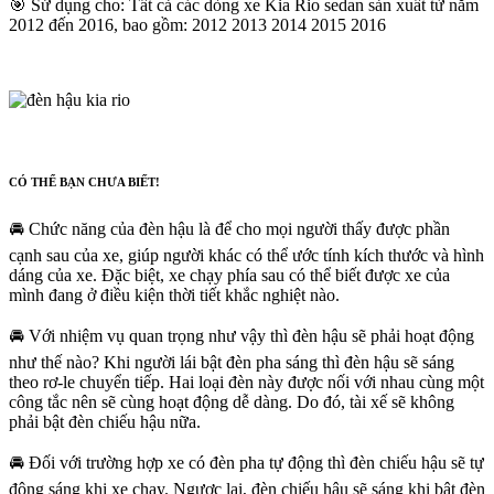
🎯 Sử dụng cho: Tất cả các dòng xe Kia Rio sedan sản xuất từ năm
2012 đến 2016, bao gồm: 2012 2013 2014 2015 2016
CÓ THỂ BẠN CHƯA BIẾT!
🚘 Chức năng của đèn hậu là để cho mọi người thấy được phần
cạnh sau của xe, giúp người khác có thể ước tính kích thước và hình
dáng của xe. Đặc biệt, xe chạy phía sau có thể biết được xe của
mình đang ở điều kiện thời tiết khắc nghiệt nào.
🚘 Với nhiệm vụ quan trọng như vậy thì đèn hậu sẽ phải hoạt động
như thế nào? Khi người lái bật đèn pha sáng thì đèn hậu sẽ sáng
theo rơ-le chuyển tiếp. Hai loại đèn này được nối với nhau cùng một
công tắc nên sẽ cùng hoạt động dễ dàng. Do đó, tài xế sẽ không
phải bật đèn chiếu hậu nữa.
🚘 Đối với trường hợp xe có đèn pha tự động thì đèn chiếu hậu sẽ tự
động sáng khi xe chạy. Ngược lại, đèn chiếu hậu sẽ sáng khi bật đèn