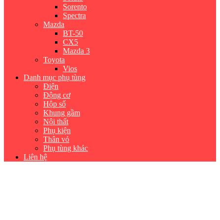
Sorento
Spectra
Mazda
BT-50
CX5
Mazda 3
Toyota
Vios
Danh mục phụ tùng
Điện
Động cơ
Hộp số
Khung gầm
Nội thất
Phụ kiện
Thân vỏ
Phụ tùng khác
Liên hệ