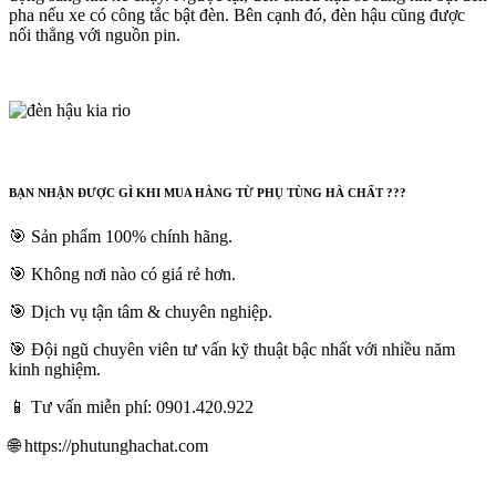
pha nếu xe có công tắc bật đèn. Bên cạnh đó, đèn hậu cũng được
nối thẳng với nguồn pin.
BẠN NHẬN ĐƯỢC GÌ KHI MUA HÀNG TỪ PHỤ TÙNG HÀ CHẤT ???
🎯 Sản phẩm 100% chính hãng.
🎯 Không nơi nào có giá rẻ hơn.
🎯 Dịch vụ tận tâm & chuyên nghiệp.
🎯 Đội ngũ chuyên viên tư vấn kỹ thuật bậc nhất với nhiều năm
kinh nghiệm.
📱 Tư vấn miễn phí: 0901.420.922
🌐 https://phutunghachat.com