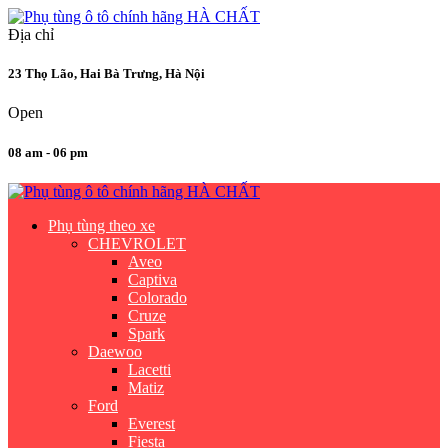
Địa chỉ
23 Thọ Lão, Hai Bà Trưng, Hà Nội
Open
08 am - 06 pm
Phụ tùng theo xe
CHEVROLET
Aveo
Captiva
Colorado
Cruze
Spark
Daewoo
Lacetti
Matiz
Ford
Everest
Fiesta