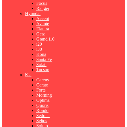
Focus
Ranger
Hyundai
Accent
Avante
Elantra
Getz
Grand i10
i20
i30
Kona
Santa Fe
Solati
Tucson
Kia
Carens
Cerato
Forte
Morning
Optima
Quoris
Rondo
Sedona
Seltos
Soluto