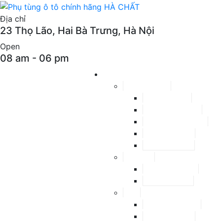
Địa chỉ
23 Thọ Lão, Hai Bà Trưng, Hà Nội
Open
08 am - 06 pm
Phụ tùng theo xe
CHEVROLET
Aveo
Captiva
Colorado
Cruze
Spark
Daewoo
Lacetti
Matiz
Ford
Everest
Fiesta