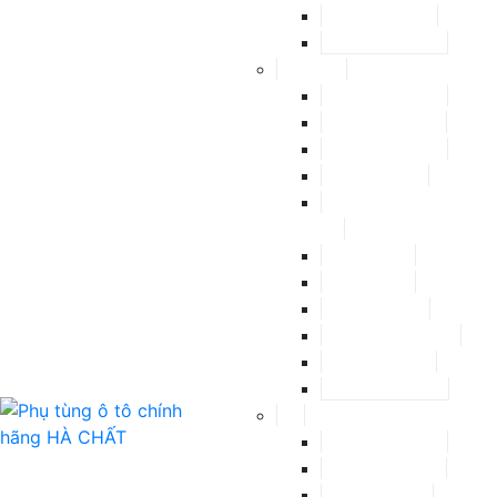
Focus
Ranger
Hyundai
Accent
Avante
Elantra
Getz
Grand
i10
i20
i30
Kona
Santa Fe
Solati
Tucson
Kia
Carens
Cerato
Forte