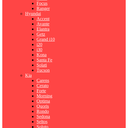
Focus
Ranger
Hyundai
Accent
Avante
Elantra
Getz
Grand i10
i20
i30
Kona
Santa Fe
Solati
Tucson
Kia
Carens
Cerato
Forte
Morning
Optima
Quoris
Rondo
Sedona
Seltos
Soluto