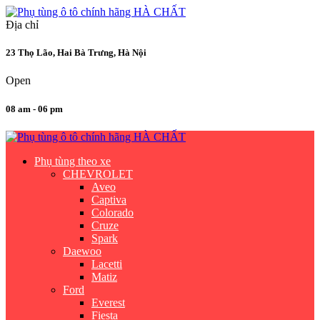
Địa chỉ
23 Thọ Lão, Hai Bà Trưng, Hà Nội
Open
08 am - 06 pm
Phụ tùng theo xe
CHEVROLET
Aveo
Captiva
Colorado
Cruze
Spark
Daewoo
Lacetti
Matiz
Ford
Everest
Fiesta