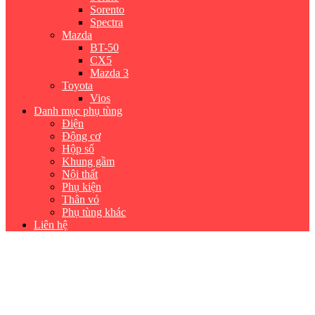
Sorento
Spectra
Mazda
BT-50
CX5
Mazda 3
Toyota
Vios
Danh mục phụ tùng
Điện
Động cơ
Hộp số
Khung gầm
Nội thất
Phụ kiện
Thân vỏ
Phụ tùng khác
Liên hệ