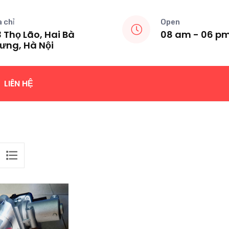
a chỉ
Open
 Thọ Lão, Hai Bà
08 am - 06 p
ưng, Hà Nội
LIÊN HỆ