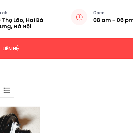
a chỉ
Open
 Thọ Lão, Hai Bà
08 am - 06 p
ưng, Hà Nội
LIÊN HỆ