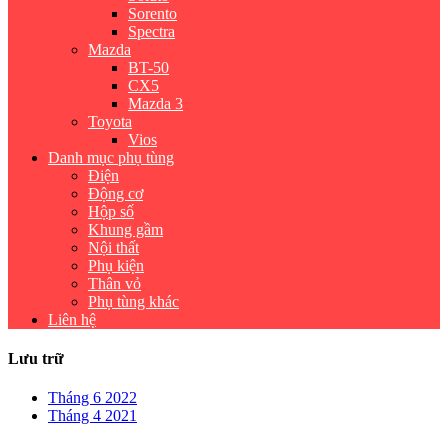
Sorento
Spectra
Mazda
BT-50
CX5
Mazda 3
Toyota
Vios
Danh mục phụ tùng
Điện
Động cơ
Hộp số
Khung gầm
Nội thất
Phụ kiện
Thân vỏ
Phụ tùng khác
Liên hệ
Lưu trữ
Tháng 6 2022
Tháng 4 2021