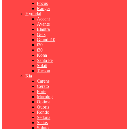
Focus
Ranger
Hyundai
Accent
Avante
Elantra
Getz
Grand i10
i20
i30
Kona
Santa Fe
Solati
Tucson
Kia
Carens
Cerato
Forte
Morning
Optima
Quoris
Rondo
Sedona
Seltos
Soluto