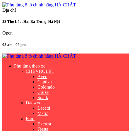
Địa chỉ
23 Thọ Lão, Hai Bà Trưng, Hà Nội
Open
08 am - 06 pm
Phụ tùng theo xe
CHEVROLET
Aveo
Captiva
Colorado
Cruze
Spark
Daewoo
Lacetti
Matiz
Ford
Everest
Fiesta