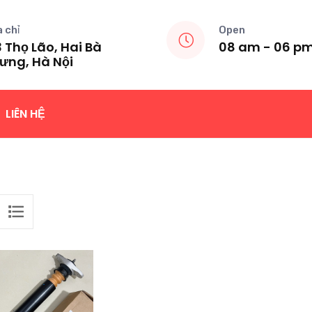
a chỉ
Open
 Thọ Lão, Hai Bà
08 am - 06 p
ưng, Hà Nội
LIÊN HỆ