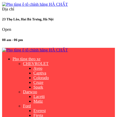
Địa chỉ
23 Thọ Lão, Hai Bà Trưng, Hà Nội
Open
08 am - 06 pm
Phụ tùng theo xe
CHEVROLET
Aveo
Captiva
Colorado
Cruze
Spark
Daewoo
Lacetti
Matiz
Ford
Everest
Fiesta