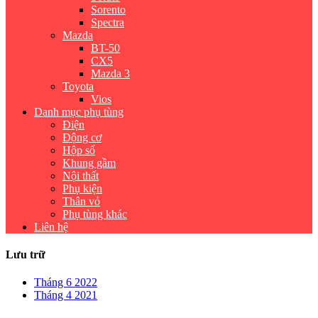
Sorento
Spectra
Mazda
BT-50
CX5
Mazda 3
Toyota
Vios
Danh mục phụ tùng
Điện
Động cơ
Hộp số
Khung gầm
Nội thất
Phụ kiện
Thân vỏ
Phụ tùng khác
Liên hệ
Lưu trữ
Tháng 6 2022
Tháng 4 2021