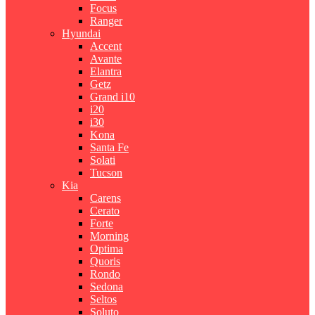
Focus
Ranger
Hyundai
Accent
Avante
Elantra
Getz
Grand i10
i20
i30
Kona
Santa Fe
Solati
Tucson
Kia
Carens
Cerato
Forte
Morning
Optima
Quoris
Rondo
Sedona
Seltos
Soluto