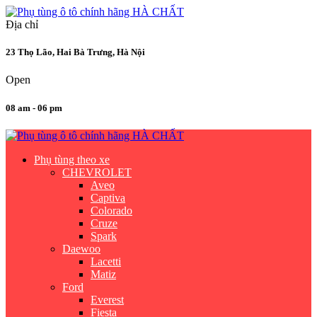
Địa chỉ
23 Thọ Lão, Hai Bà Trưng, Hà Nội
Open
08 am - 06 pm
Phụ tùng theo xe
CHEVROLET
Aveo
Captiva
Colorado
Cruze
Spark
Daewoo
Lacetti
Matiz
Ford
Everest
Fiesta