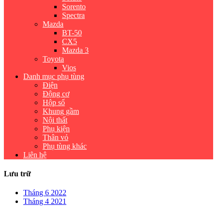
Sorento
Spectra
Mazda
BT-50
CX5
Mazda 3
Toyota
Vios
Danh mục phụ tùng
Điện
Động cơ
Hộp số
Khung gầm
Nội thất
Phụ kiện
Thân vỏ
Phụ tùng khác
Liên hệ
Lưu trữ
Tháng 6 2022
Tháng 4 2021