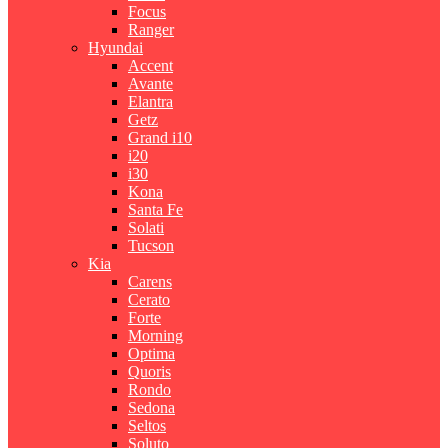
Focus
Ranger
Hyundai
Accent
Avante
Elantra
Getz
Grand i10
i20
i30
Kona
Santa Fe
Solati
Tucson
Kia
Carens
Cerato
Forte
Morning
Optima
Quoris
Rondo
Sedona
Seltos
Soluto