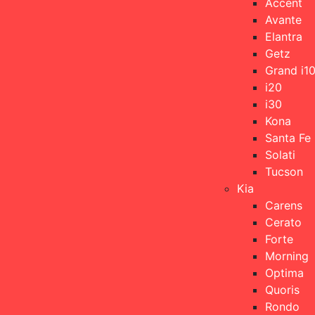
Accent
Avante
Elantra
Getz
Grand i1
i20
i30
Kona
Santa Fe
Solati
Tucson
Kia
Carens
Cerato
Forte
Morning
Optima
Quoris
Rondo