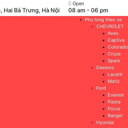
Open
, Hai Bà Trưng, Hà Nội
08 am - 06 pm
Phụ tùng theo xe
CHEVROLET
Aveo
Captiva
Colorado
Cruze
Spark
Daewoo
Lacetti
Matiz
Ford
Everest
Fiesta
Focus
Ranger
Hyundai