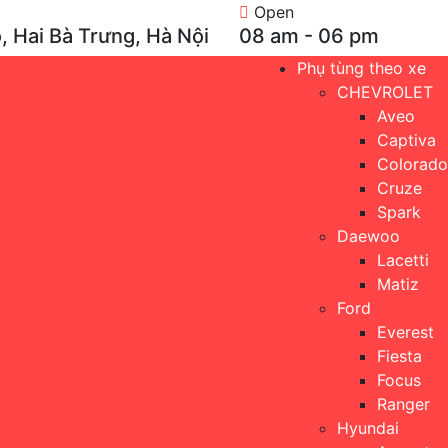
Open
, Hai Bà Trưng, Hà Nội
08 am - 06 pm
Phụ tùng theo xe
CHEVROLET
Aveo
Captiva
Colorado
Cruze
Spark
Daewoo
Lacetti
Matiz
Ford
Everest
Fiesta
Focus
Ranger
Hyundai