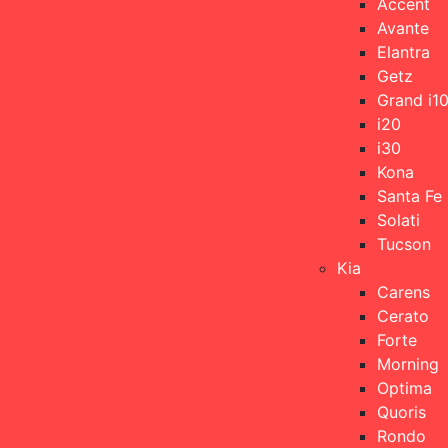
Accent
Avante
Elantra
Getz
Grand i1
i20
i30
Kona
Santa Fe
Solati
Tucson
Kia
Carens
Cerato
Forte
Morning
Optima
Quoris
Rondo