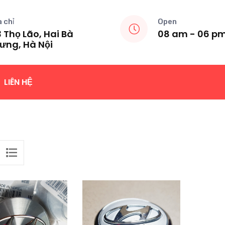
a chỉ
Open
 Thọ Lão, Hai Bà
08 am - 06 p
ưng, Hà Nội
LIÊN HỆ