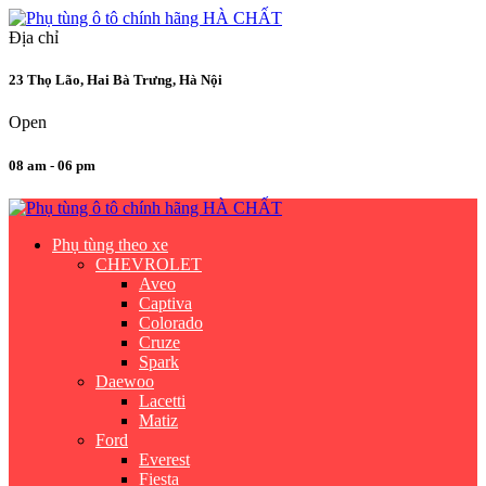
Địa chỉ
23 Thọ Lão, Hai Bà Trưng, Hà Nội
Open
08 am - 06 pm
Phụ tùng theo xe
CHEVROLET
Aveo
Captiva
Colorado
Cruze
Spark
Daewoo
Lacetti
Matiz
Ford
Everest
Fiesta