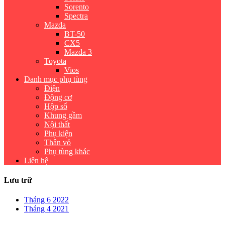
Sorento
Spectra
Mazda
BT-50
CX5
Mazda 3
Toyota
Vios
Danh mục phụ tùng
Điện
Động cơ
Hộp số
Khung gầm
Nội thất
Phụ kiện
Thân vỏ
Phụ tùng khác
Liên hệ
Lưu trữ
Tháng 6 2022
Tháng 4 2021