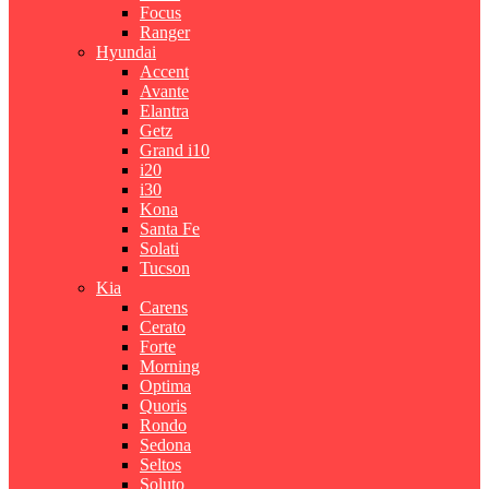
Focus
Ranger
Hyundai
Accent
Avante
Elantra
Getz
Grand i10
i20
i30
Kona
Santa Fe
Solati
Tucson
Kia
Carens
Cerato
Forte
Morning
Optima
Quoris
Rondo
Sedona
Seltos
Soluto