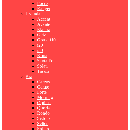
Focus
Ranger
Hyundai
Accent
Avante
Elantra
Getz
Grand i10
i20
i30
Kona
Santa Fe
Solati
Tucson
Kia
Carens
Cerato
Forte
Morning
Optima
Quoris
Rondo
Sedona
Seltos
Soluto