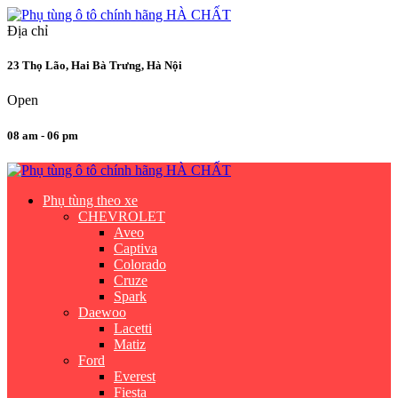
Địa chỉ
23 Thọ Lão, Hai Bà Trưng, Hà Nội
Open
08 am - 06 pm
Phụ tùng theo xe
CHEVROLET
Aveo
Captiva
Colorado
Cruze
Spark
Daewoo
Lacetti
Matiz
Ford
Everest
Fiesta