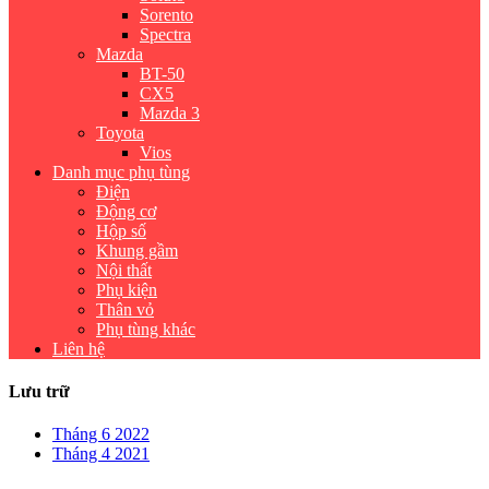
Sorento
Spectra
Mazda
BT-50
CX5
Mazda 3
Toyota
Vios
Danh mục phụ tùng
Điện
Động cơ
Hộp số
Khung gầm
Nội thất
Phụ kiện
Thân vỏ
Phụ tùng khác
Liên hệ
Lưu trữ
Tháng 6 2022
Tháng 4 2021