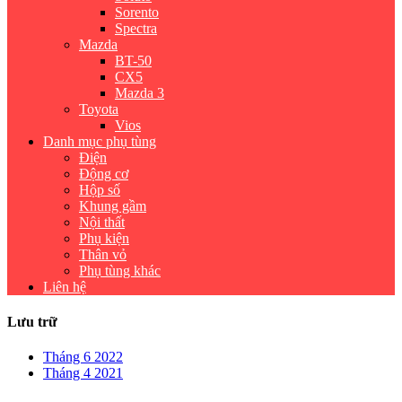
Sorento
Spectra
Mazda
BT-50
CX5
Mazda 3
Toyota
Vios
Danh mục phụ tùng
Điện
Động cơ
Hộp số
Khung gầm
Nội thất
Phụ kiện
Thân vỏ
Phụ tùng khác
Liên hệ
Lưu trữ
Tháng 6 2022
Tháng 4 2021