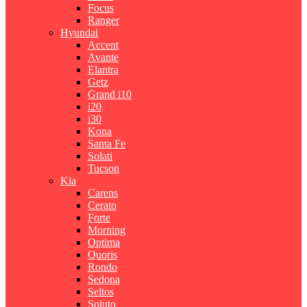
Focus
Ranger
Hyundai
Accent
Avante
Elantra
Getz
Grand i10
i20
i30
Kona
Santa Fe
Solati
Tucson
Kia
Carens
Cerato
Forte
Morning
Optima
Quoris
Rondo
Sedona
Seltos
Soluto