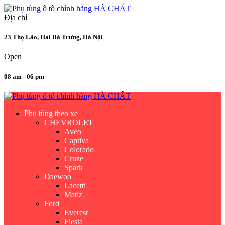
Địa chỉ
23 Thọ Lão, Hai Bà Trưng, Hà Nội
Open
08 am - 06 pm
Phụ tùng theo xe
CHEVROLET
Aveo
Captiva
Colorado
Cruze
Spark
Daewoo
Lacetti
Matiz
Ford
Everest
Fiesta