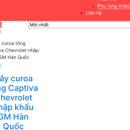
Phụ tùng khác
Liên hệ
ây curoa
ng Captiva
hevrolet
hập khẩu
GM Hàn
Quốc