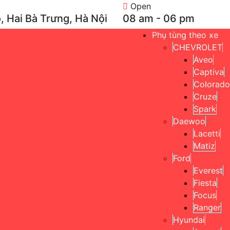
Open
, Hai Bà Trưng, Hà Nội
08 am - 06 pm
Phụ tùng theo xe
CHEVROLET
Aveo
Captiva
Colorado
Cruze
Spark
Daewoo
Lacetti
Matiz
Ford
Everest
Fiesta
Focus
Ranger
Hyundai