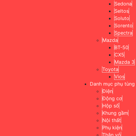
Sedona
Seltos
Soluto
Sorento
Spectra
Mazda
BT-50
CX5
Mazda 3
Toyota
Vios
Danh mục phụ tùng
Điện
Động cơ
Hộp số
Khung gầm
Nội thất
Phụ kiện
Thân vỏ