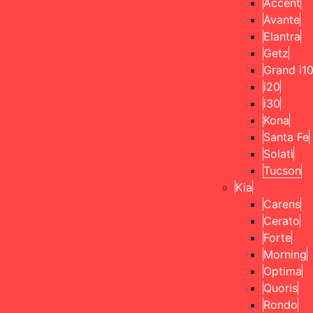
Accent
Avante
Elantra
Getz
Grand i1
i20
i30
Kona
Santa Fe
Solati
Tucson
Kia
Carens
Cerato
Forte
Morning
Optima
Quoris
Rondo