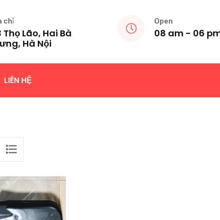
a chỉ
Open
 Thọ Lão, Hai Bà
08 am - 06 p
ưng, Hà Nội
LIÊN HỆ