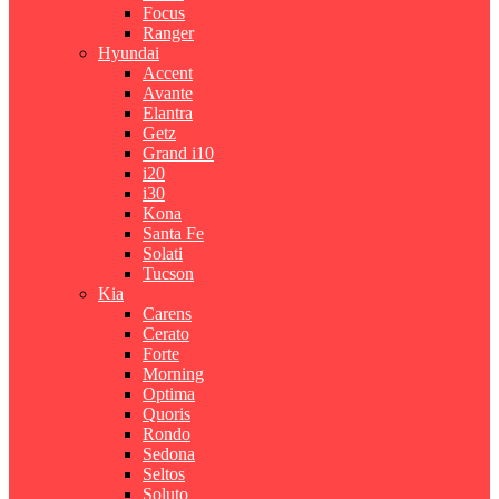
Focus
Ranger
Hyundai
Accent
Avante
Elantra
Getz
Grand i10
i20
i30
Kona
Santa Fe
Solati
Tucson
Kia
Carens
Cerato
Forte
Morning
Optima
Quoris
Rondo
Sedona
Seltos
Soluto