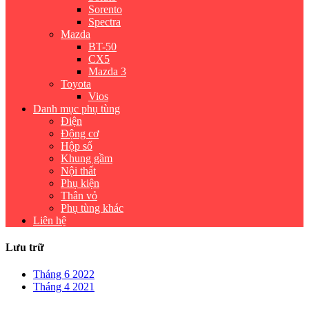
Sorento
Spectra
Mazda
BT-50
CX5
Mazda 3
Toyota
Vios
Danh mục phụ tùng
Điện
Động cơ
Hộp số
Khung gầm
Nội thất
Phụ kiện
Thân vỏ
Phụ tùng khác
Liên hệ
Lưu trữ
Tháng 6 2022
Tháng 4 2021