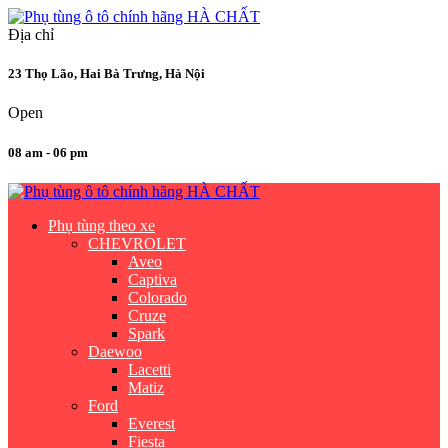
Địa chỉ
23 Thọ Lão, Hai Bà Trưng, Hà Nội
Open
08 am - 06 pm
Phụ tùng theo xe
CHEVROLET
Aveo
Captiva
Colorado
Cruze
Spark
Daewoo
Lacetti
Matiz
Ford
Everest
Fiesta