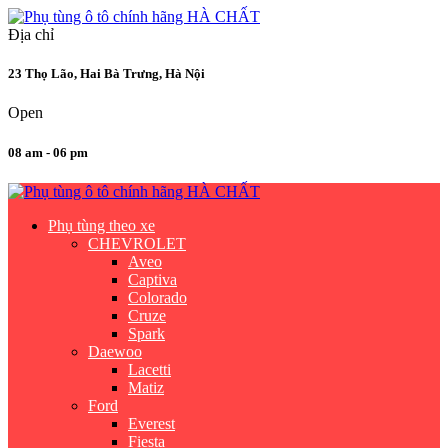
Địa chỉ
23 Thọ Lão, Hai Bà Trưng, Hà Nội
Open
08 am - 06 pm
Phụ tùng theo xe
CHEVROLET
Aveo
Captiva
Colorado
Cruze
Spark
Daewoo
Lacetti
Matiz
Ford
Everest
Fiesta