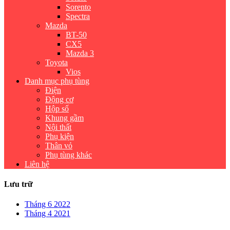
Sorento
Spectra
Mazda
BT-50
CX5
Mazda 3
Toyota
Vios
Danh mục phụ tùng
Điện
Động cơ
Hộp số
Khung gầm
Nội thất
Phụ kiện
Thân vỏ
Phụ tùng khác
Liên hệ
Lưu trữ
Tháng 6 2022
Tháng 4 2021