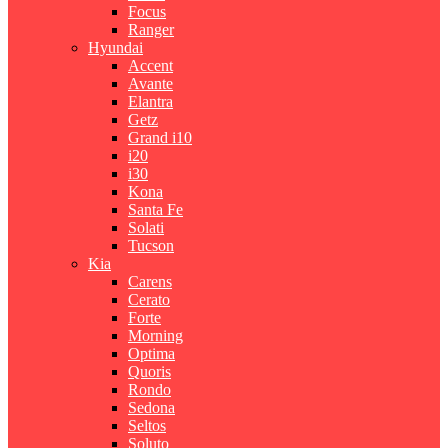
Focus
Ranger
Hyundai
Accent
Avante
Elantra
Getz
Grand i10
i20
i30
Kona
Santa Fe
Solati
Tucson
Kia
Carens
Cerato
Forte
Morning
Optima
Quoris
Rondo
Sedona
Seltos
Soluto