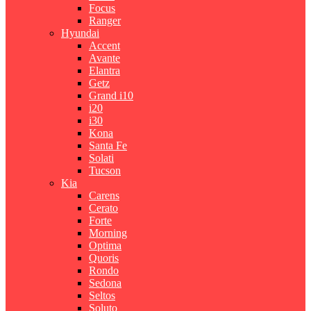
Focus
Ranger
Hyundai
Accent
Avante
Elantra
Getz
Grand i10
i20
i30
Kona
Santa Fe
Solati
Tucson
Kia
Carens
Cerato
Forte
Morning
Optima
Quoris
Rondo
Sedona
Seltos
Soluto