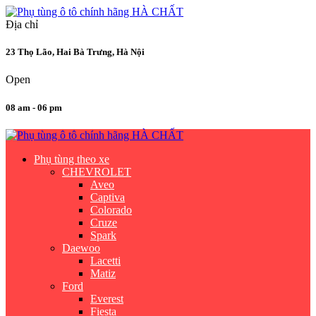
Địa chỉ
23 Thọ Lão, Hai Bà Trưng, Hà Nội
Open
08 am - 06 pm
Phụ tùng theo xe
CHEVROLET
Aveo
Captiva
Colorado
Cruze
Spark
Daewoo
Lacetti
Matiz
Ford
Everest
Fiesta