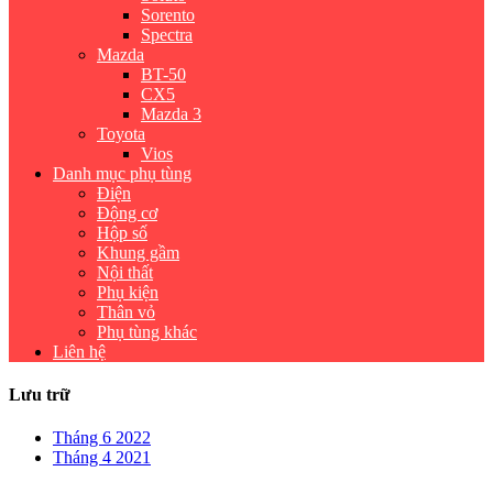
Sorento
Spectra
Mazda
BT-50
CX5
Mazda 3
Toyota
Vios
Danh mục phụ tùng
Điện
Động cơ
Hộp số
Khung gầm
Nội thất
Phụ kiện
Thân vỏ
Phụ tùng khác
Liên hệ
Lưu trữ
Tháng 6 2022
Tháng 4 2021