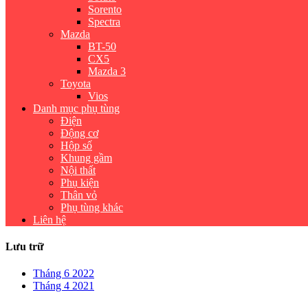
Sorento
Spectra
Mazda
BT-50
CX5
Mazda 3
Toyota
Vios
Danh mục phụ tùng
Điện
Động cơ
Hộp số
Khung gầm
Nội thất
Phụ kiện
Thân vỏ
Phụ tùng khác
Liên hệ
Lưu trữ
Tháng 6 2022
Tháng 4 2021