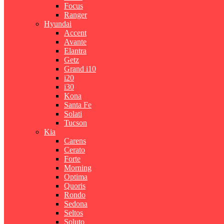
Focus
Ranger
Hyundai
Accent
Avante
Elantra
Getz
Grand i10
i20
i30
Kona
Santa Fe
Solati
Tucson
Kia
Carens
Cerato
Forte
Morning
Optima
Quoris
Rondo
Sedona
Seltos
Soluto