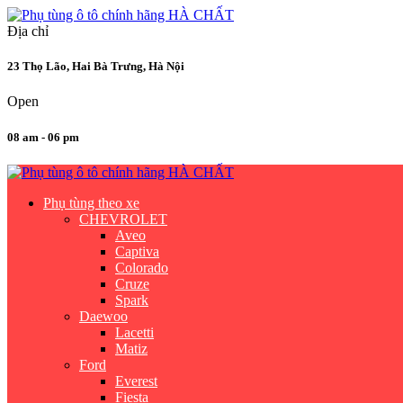
Địa chỉ
23 Thọ Lão, Hai Bà Trưng, Hà Nội
Open
08 am - 06 pm
Phụ tùng theo xe
CHEVROLET
Aveo
Captiva
Colorado
Cruze
Spark
Daewoo
Lacetti
Matiz
Ford
Everest
Fiesta