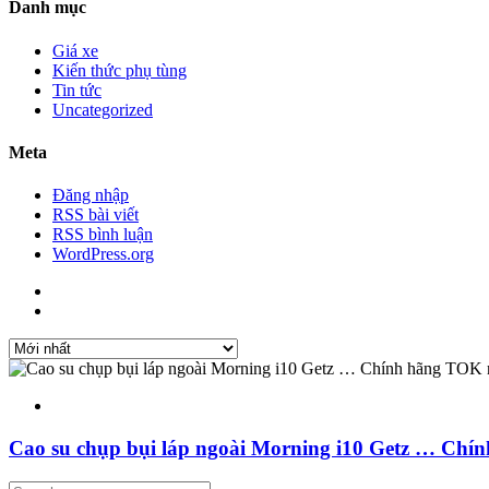
Danh mục
Giá xe
Kiến thức phụ tùng
Tin tức
Uncategorized
Meta
Đăng nhập
RSS bài viết
RSS bình luận
WordPress.org
Cao su chụp bụi láp ngoài Morning i10 Getz … C