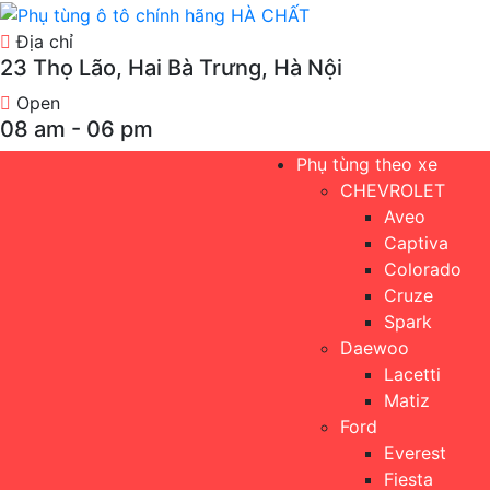
Địa chỉ
23 Thọ Lão, Hai Bà Trưng, Hà Nội
Open
08 am - 06 pm
Phụ tùng theo xe
CHEVROLET
Aveo
Captiva
Colorado
Cruze
Spark
Daewoo
Lacetti
Matiz
Ford
Everest
Fiesta