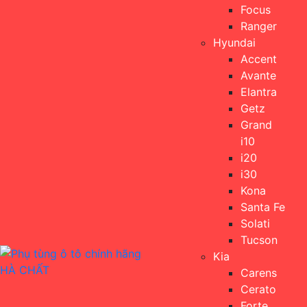
Focus
Ranger
Hyundai
Accent
Avante
Elantra
Getz
Grand
i10
i20
i30
Kona
Santa Fe
Solati
Tucson
Kia
Carens
Cerato
Forte