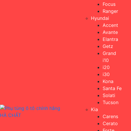
Focus
Ranger
Hyundai
Accent
Avante
Elantra
Getz
Grand
i10
i20
i30
Kona
Santa Fe
Solati
Tucson
Kia
Carens
Cerato
Forte