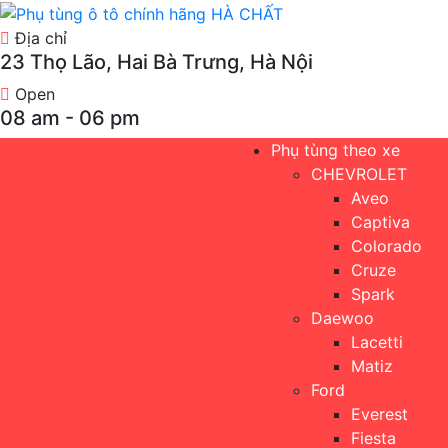
Địa chỉ
23 Thọ Lão, Hai Bà Trưng, Hà Nội
Open
08 am - 06 pm
Phụ tùng theo xe
CHEVROLET
Aveo
Captiva
Colorado
Cruze
Spark
Daewoo
Lacetti
Matiz
Ford
Everest
Fiesta