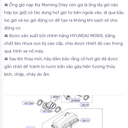
🚘 Ống gió nạp Kia Morning (Hay còn gọi là ống lấy gió vào
hộp lọc gió) có tác dụng hút gió từ bên ngoài vào, đi qua bầu
lọc gió và lọc gió động cơ để tạo ra không khí sạch sẽ cho
động cơ.
🚘 Được sản xuất bởi chính hãng HYUNDAI MOBIS, bằng
chất liệu nhựa cực kỳ cao cấp, chịu được nhiệt độ cao trong
quá trình xe nổ máy.
🚘 Sau khi thay mới, hãy đảm bảo rằng cổ hút gió đã được
gắn chặt để tránh bị nước bắn vào gây hiện tượng thủy
kích, chập, cháy do ẩm.