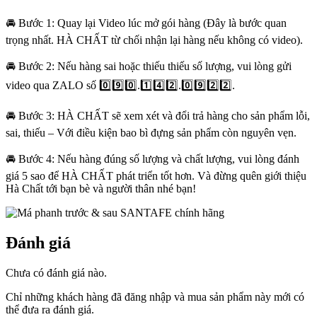
🚘 Bước 1: Quay lại Video lúc mở gói hàng (Đây là bước quan
trọng nhất. HÀ CHẤT từ chối nhận lại hàng nếu không có video).
🚘 Bước 2: Nếu hàng sai hoặc thiếu thiếu số lượng, vui lòng gửi
video qua ZALO số 0️⃣9️⃣0️⃣.1️⃣4️⃣2️⃣.0️⃣9️⃣2️⃣2️⃣.
🚘 Bước 3: HÀ CHẤT sẽ xem xét và đổi trả hàng cho sản phẩm lỗi,
sai, thiếu – Với điều kiện bao bì đựng sản phẩm còn nguyên vẹn.
🚘 Bước 4: Nếu hàng đúng số lượng và chất lượng, vui lòng đánh
giá 5 sao để HÀ CHẤT phát triển tốt hơn. Và đừng quên giới thiệu
Hà Chất tới bạn bè và người thân nhé bạn!
Đánh giá
Chưa có đánh giá nào.
Chỉ những khách hàng đã đăng nhập và mua sản phẩm này mới có
thể đưa ra đánh giá.