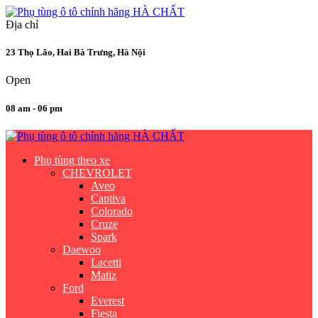
Địa chỉ
23 Thọ Lão, Hai Bà Trưng, Hà Nội
Open
08 am - 06 pm
Phụ tùng theo xe
CHEVROLET
Aveo
Captiva
Colorado
Cruze
Spark
Daewoo
Lacetti
Matiz
Ford
Everest
Fiesta