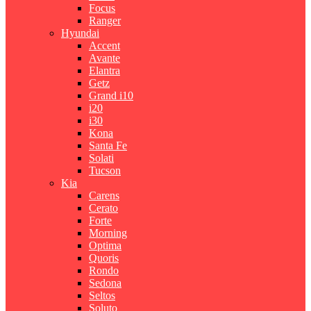
Focus
Ranger
Hyundai
Accent
Avante
Elantra
Getz
Grand i10
i20
i30
Kona
Santa Fe
Solati
Tucson
Kia
Carens
Cerato
Forte
Morning
Optima
Quoris
Rondo
Sedona
Seltos
Soluto