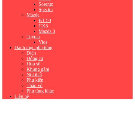
Sorento
Spectra
Mazda
BT-50
CX5
Mazda 3
Toyota
Vios
Danh mục phụ tùng
Điện
Động cơ
Hộp số
Khung gầm
Nội thất
Phụ kiện
Thân vỏ
Phụ tùng khác
Liên hệ