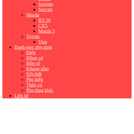
Sorento
Spectra
Mazda
BT-50
CX5
Mazda 3
Toyota
Vios
Danh mục phụ tùng
Điện
Động cơ
Hộp số
Khung gầm
Nội thất
Phụ kiện
Thân vỏ
Phụ tùng khác
Liên hệ