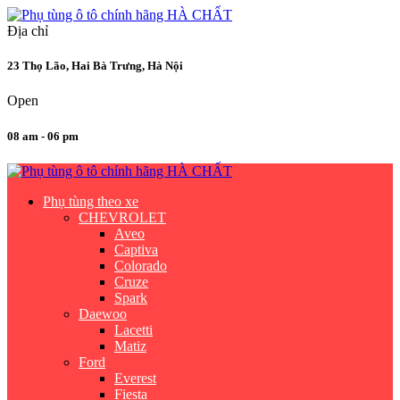
Địa chỉ
23 Thọ Lão, Hai Bà Trưng, Hà Nội
Open
08 am - 06 pm
Phụ tùng theo xe
CHEVROLET
Aveo
Captiva
Colorado
Cruze
Spark
Daewoo
Lacetti
Matiz
Ford
Everest
Fiesta