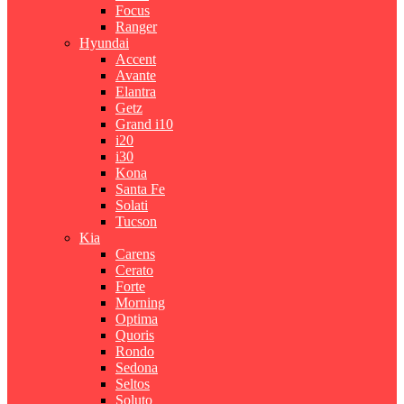
Focus
Ranger
Hyundai
Accent
Avante
Elantra
Getz
Grand i10
i20
i30
Kona
Santa Fe
Solati
Tucson
Kia
Carens
Cerato
Forte
Morning
Optima
Quoris
Rondo
Sedona
Seltos
Soluto