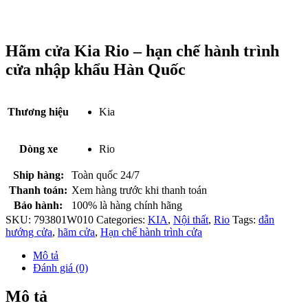
Hãm cửa Kia Rio – hạn chế hành trình
cửa nhập khẩu Hàn Quốc
Thương hiệu
Kia
Dòng xe
Rio
Ship hàng:
Toàn quốc 24/7
Thanh toán:
Xem hàng trước khi thanh toán
Bảo hành:
100% là hàng chính hãng
SKU:
793801W010
Categories:
KIA
,
Nội thất
,
Rio
Tags:
dẫn
hướng cửa
,
hãm cửa
,
Hạn chế hành trình cửa
Mô tả
Đánh giá (0)
Mô tả