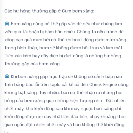
Các hư hỏng thường gặp ở Cụm bơm xăng:
Bơm xăng cũng có thể gặp vấn đề nếu như chúng làm
việc quá tải hoặc bị bám bẩn nhiều. Chúng ta nên tránh để
xăng cạn quá mức bởi có thể khi hoạt động dưới mức xăng
trong bình thấp, bơm sẽ không được bôi trơn và làm mát.
Tiếp xúc kém hay dậy điện bị đứt cũng là những hư hỏng
thường gặp của bơm xăng.
Khi bơm xăng gặp trục trặc sẽ không có cảnh báo nào
trên bảng báo lỗi trên taplo cả, kể cả đèn Check Engine cũng
không bật sáng. Tuy nhiên, bạn có thể nhận ra những hư
hỏng của bơm xăng qua những hiện tượng như : Đột nhiên
chết máy, khó khởi động sau khi máy nguội, buổi sáng chỉ
khởi động được xe duy nhất lần đầu tiên, chạy khoảng thời
gian ngắn đột nhiên chết máy và bạn không thể khởi động
lại.