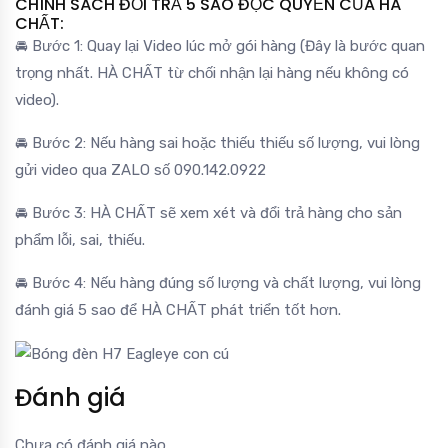
CHÍNH SÁCH ĐỔI TRẢ 5 SAO ĐỘC QUYỀN CỦA HÀ
CHẤT:
🚘 Bước 1: Quay lại Video lúc mở gói hàng (Đây là bước quan
trọng nhất. HÀ CHẤT từ chối nhận lại hàng nếu không có
video).
🚘 Bước 2: Nếu hàng sai hoặc thiếu thiếu số lượng, vui lòng
gửi video qua ZALO số 090.142.0922
🚘 Bước 3: HÀ CHẤT sẽ xem xét và đổi trả hàng cho sản
phẩm lỗi, sai, thiếu.
🚘 Bước 4: Nếu hàng đúng số lượng và chất lượng, vui lòng
đánh giá 5 sao để HÀ CHẤT phát triển tốt hơn.
Đánh giá
Chưa có đánh giá nào.