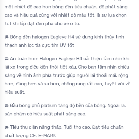
một nhiệt độ cao hơn bóng đèn tiêu chuẩn, độ phát sáng
cao và hiệu quả cùng với nhiệt độ màu tốt, là sự lựa chọn
tốt khi lắp đặt đèn pha cho xe ô tô.
🚘 Bóng đèn halogen Eagleye H4 sử dụng kính thủy tinh
thạch anh lọc tia cực tím UV tốt
🚘 An toàn hơn: Halogen Eagleye H4 cải thiện tầm nhìn khi
lái xe trong điều kiện thời tiết xấu. Cho bạn tầm nhìn chiếu
sáng về hình ảnh phía trước giúp người lái thoải mái, rộng
hơn, đúng hơn và xa hơn, chống rung rất cao, tuyệt vời về
hiệu suất.
🚘 Đầu bóng phủ platium tăng độ bền của bóng. Ngoài ra,
sản phẩm có hiệu suất phát sáng cao.
🚘 Tiêu thụ điện năng thấp. Tuổi thọ cao. Đạt tiêu chuẩn
chất lượng CE, E-MARK